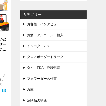
カテゴリー
お客様 インタビュー
お酒・アルコール 輸入
いと
サー
インコタームズ
につ
クロスボーダートラック
タイ FDA 登録申請
ーリ
フォワーダーの仕事
す。
では
ービ
倉庫
せ
送サー
危険品の輸送