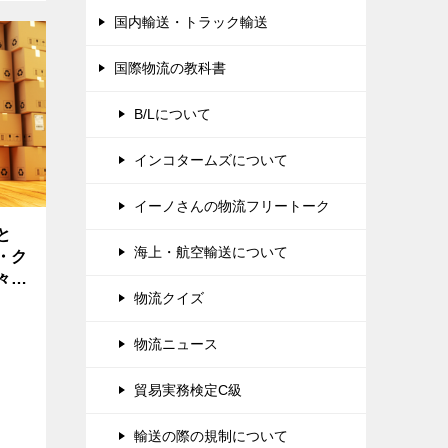
国内輸送・トラック輸送
国際物流の教科書
B/Lについて
インコタームズについて
イーノさんの物流フリートーク
と
海上・航空輸送について
・ク
々な
物流クイズ
。
物流ニュース
貿易実務検定C級
輸送の際の規制について