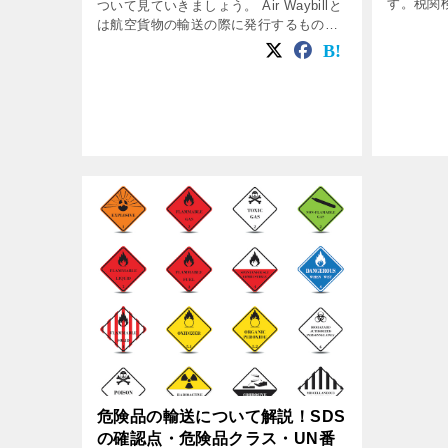
す。税関
ついて見ていきましょう。 Air Waybillと
れ、海外
は航空貨物の輸送の際に発行するもので
通る時に
すが、しっかりと見てみると色々な役割
ます。 
があり情報が記載されています。 これか
ってい […
ら航空貨物の […]
危険品の輸送について解説！SDS
の確認点・危険品クラス・UN番