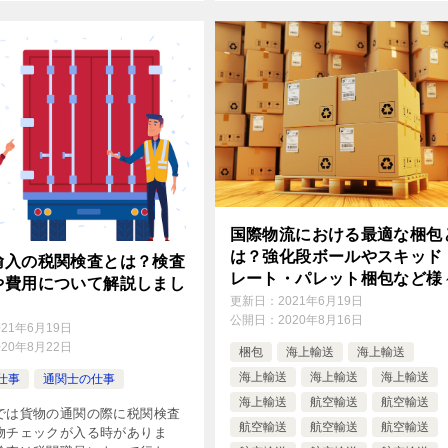
国際物流における最適な梱包
は？強化段ボールやスキッド
輸入の税関検査とは？検査
レート・パレット梱包など様
や費用について解説しまし
梱包について解説をしました
更新日：
2021年6月19日
公開日：
2020年8月16日
021年6月19日
020年8月22日
梱包
海上輸送
海上輸送
海上輸送
海上輸送
海上輸送
仕事
通関士の仕事
海上輸送
航空輸送
航空輸送
では貨物の通関の際に税関検査
航空輸送
航空輸送
航空輸送
物チェックが入る時がありま