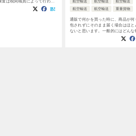
検査は税関職員によって行わ
航空輸送
航空輸送
航空輸送
旅行から帰ってきた際に税関を
航空輸送
航空輸送
重量貨物
行われているものに共通してい
荷物を開けて違法な薬物などが入
通販で何かを買った時に、商品が何
]
包されずにそのまま届く場合はほと
ないと思います。一般的にはどんな
運ぶ時でも梱包されています。 そ
易の仕事では梱包はなべくお金をか
に最低限でいいと思われがちです。
か […]