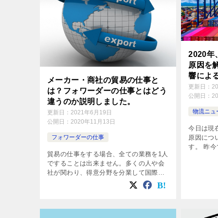
2020
原因を
響によ
メーカー・商社の貿易の仕事と
と中国
更新日：
2
は？フォワーダーの仕事とはどう
公開日：
2
違うのか説明しました。
物流ニュ
更新日：
2021年6月19日
公開日：
2020年11月13日
今日は現
フォワーダーの仕事
原因につ
す。 昨
貿易の仕事をする場合、全ての業務を1人
がとにか
ですることは出来ません。多くの人や会
ージが非
社が関わり、得意分野を分業して国際物
す。この
流を進めていくことが一般的です。 また
あり […]
フォワーダーだけでも貿易は出来ませ
ん。フォワーダーは輸出入をする方の意
向 […]