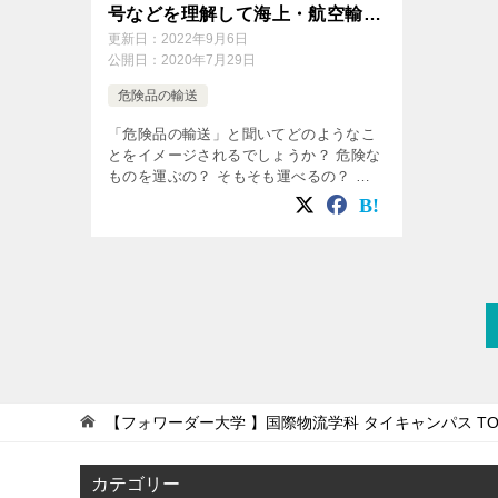
号などを理解して海上・航空輸送
をスムーズに手配しましょう。
更新日：
2022年9月6日
公開日：
2020年7月29日
危険品の輸送
「危険品の輸送」と聞いてどのようなこ
とをイメージされるでしょうか？ 危険な
ものを運ぶの？ そもそも運べるの？ 実
は危険品にはいろんな種類があって身近
な製品に使われているのも危険品だった
りします。 一般的に危険品といって思
[…]
【フォワーダー大学 】国際物流学科 タイキャンパス
TO
カテゴリー