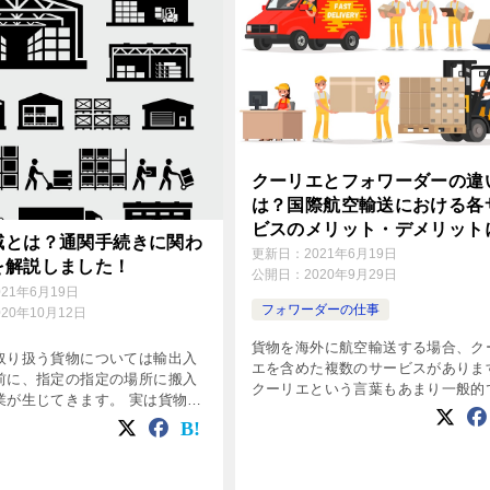
クーリエとフォワーダーの違
は？国際航空輸送における各
ビスのメリット・デメリット
域とは？通関手続きに関わ
いて解説しました。
更新日：
2021年6月19日
を解説しました！
公開日：
2020年9月29日
021年6月19日
フォワーダーの仕事
020年10月12日
貨物を海外に航空輸送する場合、ク
取り扱う貨物については輸出入
エを含めた複数のサービスがありま
前に、指定の指定の場所に搬入
クーリエという言葉もあまり一般的
業が生じてきます。 実は貨物の
ないと思いますし、またその他のサ
には、明確なルールが存在して
スの名称も馴染みがないかもしれま
 まずは貨物を保税地域と呼ばれ
ん。 今回はそれぞれの国際航空輸
搬入をすることが多いのですが
ビ […]