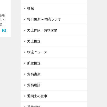
梱包
も梱
毎日更新 – 物流ラジオ
んど
物を
して貿
海上保険・貨物保険
けず
せっ
海上輸送
物流ニュース
航空輸送
貿易書類
貿易用語
通関士の仕事