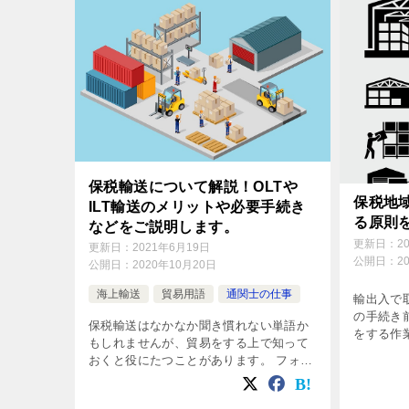
保税輸送について解説！OLTや
保税地
ILT輸送のメリットや必要手続き
る原則
などをご説明します。
更新日：
2
更新日：
2021年6月19日
公開日：
2
公開日：
2020年10月20日
海上輸送
貿易用語
通関士の仕事
輸出入で
の手続き
保税輸送はなかなか聞き慣れない単語か
をする作
もしれませんが、貿易をする上で知って
搬入場所
おくと役にたつことがあります。 フォワ
います。
ーダーにとって保税輸送は毎日当たり前
る場所に
のように手配しているとても身近なもの
[…]