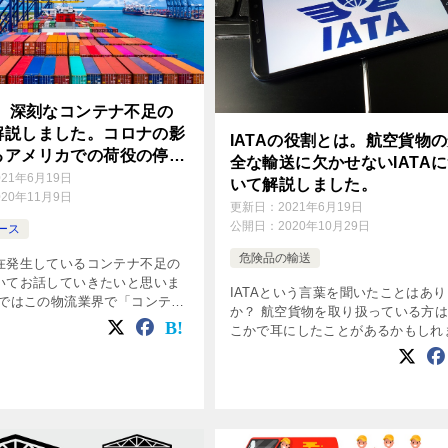
年、深刻なコンテナ不足の
解説しました。コロナの影
IATAの役割とは。航空貨物
るアメリカでの荷役の停滞
全な輸送に欠かせないIATA
の勢い。
021年6月19日
いて解説しました。
020年11月9日
更新日：
2021年6月19日
公開日：
2020年10月29日
ース
危険品の輸送
在発生しているコンテナ不足の
いてお話していきたいと思いま
IATAという言葉を聞いたことはあ
今ではこの物流業界で「コンテナ
か？ 航空貨物を取り扱っている方
く無い」と、コンテナショーテ
こかで耳にしたことがあるかもしれ
常に深刻な問題になっていま
ん。 IATAはイアタまたはアイアタ
問題は物流業界だけの問題では
ます。 Internati