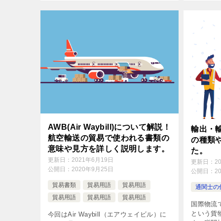
です。 保税輸送について知り、輸出入の
[…]
AWB(Air Waybill)について解説！
輸出・
航空輸送の貿易で使われる書類の
の種類
意味や見方を詳しく説明します。
た。
更新日：
2021年6月19日
更新日：
2
公開日：
2020年9月25日
公開日：
2
貿易書類
貿易用語
貿易用語
通関士の
貿易用語
貿易用語
貿易用語
国際物流
という貨
今回はAir Waybill（エアウェイビル）に