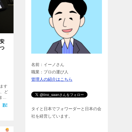
の安
につ
名前：イーノさん
職業：プロの運び人
管理人の紹介はこちら
ります
は、ど
ませ
と読み
onal Air Transport […]
タイと日本でフォワーダーと日本の会
社を経営しています。